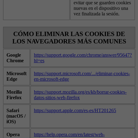
evitar que se guarden cookies
nuevas en el dispositivo una
vez finalizada la sesión.
CÓMO ELIMINAR LAS COOKIES DE
LOS NAVEGADORES MÁS COMUNES
Google
https://support.google.com/chrome/answer/95647?
Chrome
hl=es
Microsoft
https://support.microsoft.com/.../eliminar-cookies-
Edge
en-microsoft-edge
Mozilla
https://support.mozilla.org/es/kb/borrar-cookies-
Firefox
datos-sitios-web-firefox
Safari
https://support.apple.com/es-es/HT201265
(macOS /
iOS)
Opera
https://help.opera.com/en/latest/web-