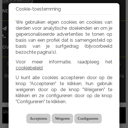
Cookie-toestemming
NEEM CONTACT MET ONS OP
We gebruiken eigen cookies en cookies van
derden voor analytische doeleinden en om je
info@nieuwbouwinspanje.com
gepersonaliseerde advertenties te tonen op
+32 3 304 72 42
basis van een profiel dat is samengesteld op
basis van je surfgedrag (bijvoorbeeld
OVER ONS
bezochte pagina's).
Voor meer informatie, raadpleeg het
Derdenrekening: BE84 0018 3365 5159 (BNP PARIBAS
cookiebeleid
.
FORTIS)
Beroepsaansprakelijkheidsverzekering en borgstelling via
U kunt alle cookies accepteren door op de
NV AXA BELGIUM
knop "Accepteren" te klikken, hun gebruik
Erkend makelaar BIV 501511
weigeren door op de knop "Weigeren" te
klikken en ze configureren door op de knop
"Configureren" te klikken.
|
|
Disclaimer
Gegevensbescherming
Cookies
Accepteren
Weigeren
Configureren